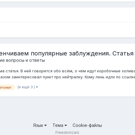
енчиваем популярные заблуждения. Статья 
ие вопросы и ответы
ма статья. В ней говорится обо всём, о чём идут коробочные холива
азом заинтересовал пункт про нейтралку. Кому лень идти по ссылке, 
(и ещё 3 )
втомат
Язык
Тема
Cookie-файлы
Freedomcars