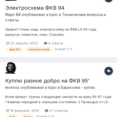
Электросхема ФКВ 94
Major Bill
опубликовал a topic в
Технические вопросы и
ответы
Привет! Очень надо электросхему на ФКВ LX 94 года
выпуска, помогите, плиз. Спасибо.
25 апреля, 2022
4 ответа
(и ещё 1 )
фкв 94
электросхема
Куплю разное добро на ФКВ 95'
lexmoss
опубликовал a topic в
Барахолка - куплю
Всем привет. Нужны следующие запчасти на вику 95-97 года:
1 Бампер передний в хорошем состоянии; 2 Проводка от LX-
овских поворотников с патронами для corner lamp. (Короткий
18 февраля, 2016
27 ответов
шлейф от последнего разъема за поворотниками) оба, левый
(и ещё 3 )
фкв
форд