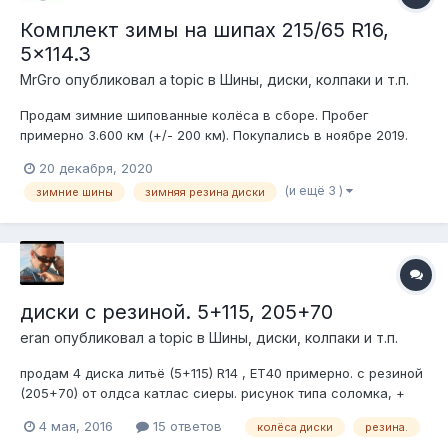
Комплект зимы на шипах 215/65 R16,
5x114.3
MrGro
опубликовал a topic в
Шины, диски, колпаки и т.п.
Продам зимние шипованные колёса в сборе. Пробег
примерно 3.600 км (+/- 200 км). Покупались в ноябре 2019.
Параметры шин: Goodyear Ultra Grip 600 215/65 R16 98T
20 декабря, 2020
Параметры дисков: ORW 5х114,3 7xR16 d84 ET0 Стояли на
(и ещё 3 )
зимние шины
зимняя резина диски
Lincoln Town Car. Цена 25.000₽ 8-926-028-14-18 Антон
Территор...
диски с резиной. 5+115, 205+70
eran
опубликовал a topic в
Шины, диски, колпаки и т.п.
продам 4 диска литьё (5+115) R14 , ЕТ40 примерно. с резиной
(205+70) от олдса катлас сиеры. рисунок типа соломка, +
один такой же баллон . покрытие не очень, но без вмятин.
4 мая, 2016
15 ответов
колёса диски
резина.
резина летняя. цена 15 тыс.р. за всё. фото не получается