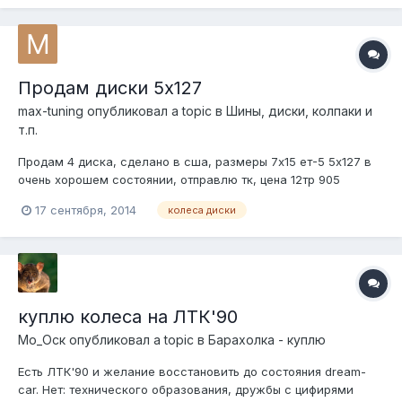
выложить. тупо не умею. научусь --выложу.:-)))
Продам диски 5х127
max-tuning
опубликовал a topic в
Шины, диски, колпаки и
т.п.
Продам 4 диска, сделано в сша, размеры 7х15 ет-5 5х127 в
очень хорошем состоянии, отправлю тк, цена 12тр 905
4688880 максим
17 сентября, 2014
колеса диски
куплю колеса на ЛТК'90
Мо_Оск
опубликовал a topic в
Барахолка - куплю
Есть ЛТК'90 и желание восстановить до состояния dream-
car. Нет: технического образования, дружбы с цифирями