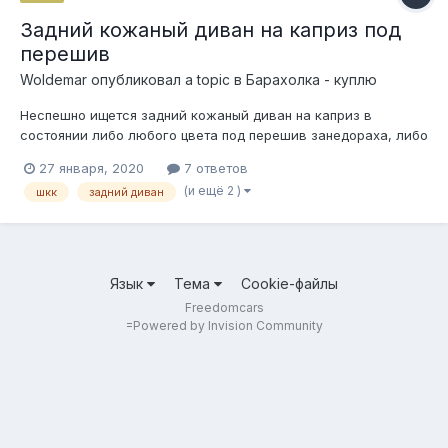
Задний кожаный диван на каприз под
перешив
Woldemar
опубликовал a topic в
Барахолка - куплю
Неспешно ищется задний кожаный диван на каприз в
состоянии либо любого цвета под перешив занедораха, либо
очхорбу бежевый. Могу предложить вполне приличный серый
27 января, 2020
7 ответов
велюр на обмен с моей доплатой. В идеале готов взять
(и ещё 2 )
шкк
задний диван
годный бежевый, но можно любой другой цвет, но при этом
состояние чем хуже,...
Язык
Тема
Cookie-файлы
Freedomcars
=
Powered by Invision Community