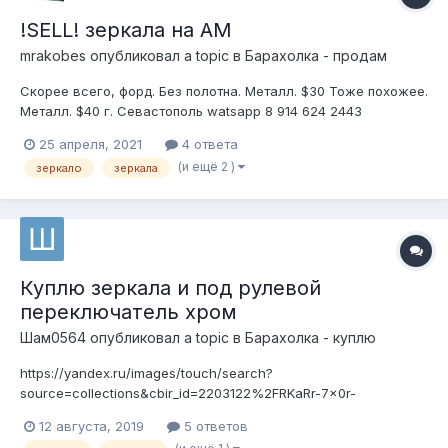
!SELL! зеркала на АМ
mrakobes
опубликовал a topic в
Барахолка - продам
Скорее всего, форд. Без полотна. Металл. $30 Тоже похожее.
Металл. $40 г. Севастополь watsapp 8 914 624 2443
25 апреля, 2021
4 ответа
(и ещё 2 )
зеркало
зеркала
Куплю зеркала и под рулевой
переключатель хром
Шам0564
опубликовал a topic в
Барахолка - куплю
https://yandex.ru/images/touch/search?
source=collections&cbir_id=2203122%2FRKaRr-7x0r-
bhDnIKquMyg&rpt=imagelike&source-
12 августа, 2019
5 ответов
serpid=dj9xKDvwJ4WpTQq3kHbMNQ&pos=0&img_url=https%3A