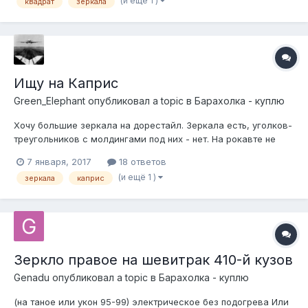
(и ещё 1 )
квадрат
зеркала
%2F%2Fa.radikal.ru%2Fa13%2F1806%2F45%2F981542ab45eft.j
pg&ogl_url=http%3A%2F%2Fhabartorg.ru%2Ffiles%2Fcoins%2F
3906%2Fgallery%2Flot...
Ищу на Каприс
Green_Elephant
опубликовал a topic в
Барахолка - куплю
Хочу большие зеркала на дорестайл. Зеркала есть, уголков-
треугольников с молдингами под них - нет. На рокавте не
нашел, ищу тут. Москва.
7 января, 2017
18 ответов
(и ещё 1 )
зеркала
каприс
Зеркло правое на шевитрак 410-й кузов
Genadu
опубликовал a topic в
Барахолка - куплю
(на таное или укон 95-99) электрическое без подогрева Или