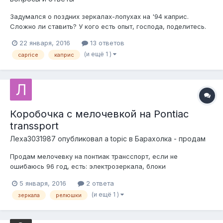
Задумался о поздних зеркалах-лопухах на '94 каприс.
Сложно ли ставить? У кого есть опыт, господа, поделитесь.
Уголок на двери отличается? А проводка? Насколько это все
22 января, 2016
13 ответов
дорого? Может, кто-то распилил импалу, или родмастер,
(и ещё 1 )
caprice
каприс
или волгу с зеркалами от каприза? В продаже вижу только
одно у зер...
Коробочка с мелочевкой на Pontiac
transsport
Леха3031987
опубликовал a topic в
Барахолка - продам
Продам мелочевку на понтиак трансспорт, если не
ошибаюсь 96 год, есть: электрозеркала, блоки
кнопок(стеклоподъемников и зеркал, управления печкой и
5 января, 2016
2 ответа
включения фар) лягушки на педали, лючок бензобака, какие
(и ещё 1 )
зеркала
релюшки
то релюшки,еще какая то мелочь и три задних боковых
стекла. Кому интересно пишите или звоните...