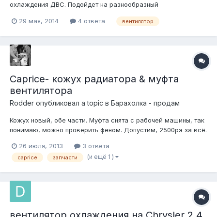
охлаждения ДВС. Подойдет на разнообразный
среднеразмерный GM: Oldsmobile Cutlass, Pontiac 6000,
29 мая, 2014
4 ответа
вентилятор
Chevrolet Celebrity, Buick Century, Pontiac Grand Am и прочее,
прочее... Размеры - по коробу на глазоок около 42 на 46 см.;
по крепежным отв...
Caprice- кожух радиатора & муфта
вентилятора
Rodder
опубликовал a topic в
Барахолка - продам
Кожух новый, обе части. Муфта снята с рабочей машины, так
понимаю, можно проверить феном. Допустим, 2500рэ за всё.
Или предлагайте свой ценник- ориентировался на
26 июля, 2013
3 ответа
тритоновский в 2тыр за каждую половинку кожуха. Тлф. в
(и ещё 1 )
caprice
запчасти
профиле
вентилятор охлаждения на Chrysler 2.4