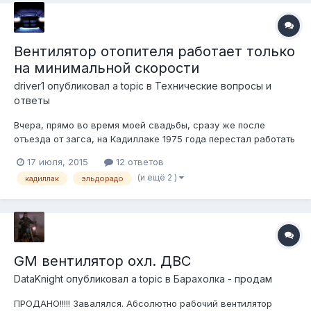
Вентилятор отопителя работает только
на минимальной скорости
driver1
опубликовал a topic в
Технические вопросы и
ответы
Вчера, прямо во время моей свадьбы, сразу же после
отъезда от загса, на Кадиллаке 1975 года перестал работать
на максимальной скорости вентилятор отопителя. Как бы я
17 июля, 2015
12 ответов
не передвигал рычажок управления потоком и скоростью-
(и ещё 2 )
кадиллак
эльдорадо
все время печка работает только на минимальной скорости.
Максимум не включает....
GM вентилятор охл. ДВС
DataKnight
опубликовал a topic в
Барахолка - продам
ПРОДАНО!!!!! Завалялся. Абсолютно рабочий вентилятор