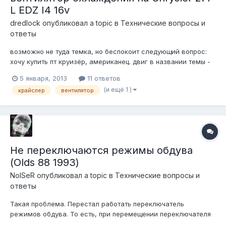
L EDZ I4 16v
dredlock
опубликовал a topic в
Технические вопросы и
ответы
возможно не туда темка, но беспокоит следующий вопрос:
хочу купить пт круизёр, американец. двиг в названии темы -
хрустлеровский 2.4 при работающем кондее - не включается
5 января, 2013
11 ответов
вентилятор охлаждения. при не работающем кондее -
(и ещё 1 )
крайслер
вентилятор
включается. забыл спросить, включается ли он, если
выключить кондей. сам...
Не переключаются режимы обдува
(Olds 88 1993)
NoISeR
опубликовал a topic в
Технические вопросы и
ответы
Такая проблема. Перестал работать переключатель
режимов обдува. То есть, при перемещении переключателя
из режима OFF воздух начинает дуть, но дует только в ноги.