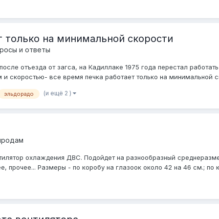
т только на минимальной скорости
росы и ответы
после отъезда от загса, на Кадиллаке 1975 года перестал работат
 и скоростью- все время печка работает только на минимальной ск
(и ещё 2 )
эльдорадо
 продам
тилятор охлаждения ДВС. Подойдет на разнообразный среднеразмерны
ее, прочее... Размеры - по коробу на глазоок около 42 на 46 см.; по 