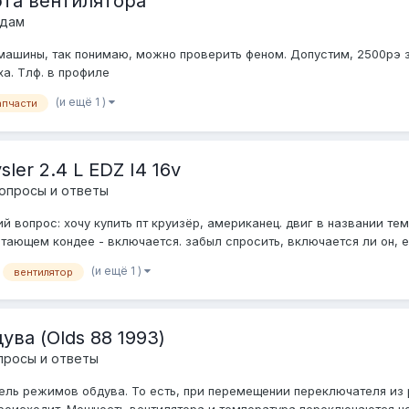
фта вентилятора
одам
 машины, так понимаю, можно проверить феном. Допустим, 2500рэ з
а. Тлф. в профиле
(и ещё 1 )
апчасти
er 2.4 L EDZ I4 16v
опросы и ответы
 вопрос: хочу купить пт круизёр, американец. двиг в названии те
тающем кондее - включается. забыл спросить, включается ли он, ес
(и ещё 1 )
вентилятор
ва (Olds 88 1993)
просы и ответы
ль режимов обдува. То есть, при перемещении переключателя из ре