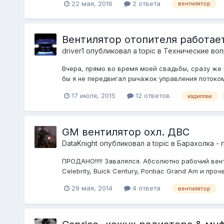
22 мая, 2016
2 ответа
вентилятор
Вентилятор отопителя работае
driver1
опубликовал a topic в
Технические воп
Вчера, прямо во время моей свадьбы, сразу же 
бы я не передвигал рычажок управления потоком
17 июля, 2015
12 ответов
кадиллак
GM вентилятор охл. ДВС
DataKnight
опубликовал a topic в
Барахолка -
ПРОДАНО!!!!! Завалялся. Абсолютно рабочий вен
Celebrity, Buick Century, Pontiac Grand Am и проч
29 мая, 2014
4 ответа
вентилятор