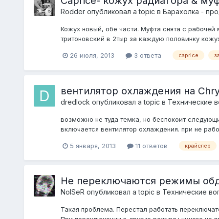
Caprice- кожух радиатора & му
Rodder
опубликовал a topic в
Барахолка - пр
Кожух новый, обе части. Муфта снята с рабочей
тритоновский в 2тыр за каждую половинку кожух
26 июля, 2013
3 ответа
caprice
з
вентилятор охлаждения на Chrysl
dredlock
опубликовал a topic в
Технические в
возможно не туда темка, но беспокоит следующий
включается вентилятор охлаждения. при не рабо
5 января, 2013
11 ответов
крайслер
Не переключаются режимы обду
NoISeR
опубликовал a topic в
Технические во
Такая проблема. Перестал работать переключате