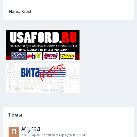
Hans
Krest
Темы
AOD АОД
8
прокофий
· Started
Среда в 21:56