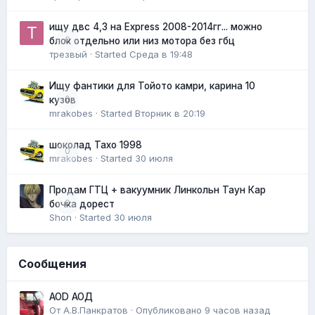
ищу двс 4,3 на Express 2008-2014гг... можно
0
блок отдельно или низ мотора без гбц
трезвый
· Started
Среда в 19:48
Ищу фантики для Тойото камри, карина 10
0
кузов
mrakobes
· Started
Вторник в 20:19
шоколад Тахо 1998
0
mrakobes
· Started
30 июля
Продам ГТЦ + вакуумник Линкольн Таун Кар
0
бочка дорест
Shon
· Started
30 июля
Сообщения
AOD АОД
От
А.В.Панкратов
·
Опубликовано
9 часов назад