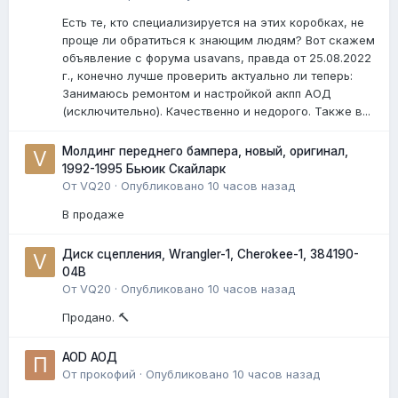
Есть те, кто специализируется на этих коробках, не
проще ли обратиться к знающим людям? Вот скажем
объявление с форума usavans, правда от 25.08.2022
г., конечно лучше проверить актуально ли теперь:
Занимаюсь ремонтом и настройкой акпп АОД
(исключительно). Качественно и недорого. Также в...
Молдинг переднего бампера, новый, оригинал,
1992-1995 Бьюик Скайларк
От
VQ20
·
Опубликовано
10 часов назад
В продаже
Диск сцепления, Wrangler-1, Cherokee-1, 384190-
04B
От
VQ20
·
Опубликовано
10 часов назад
Продано. 🔨
AOD АОД
От
прокофий
·
Опубликовано
10 часов назад