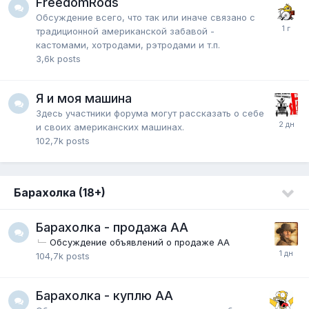
FreedomRods
Обсуждение всего, что так или иначе связано с
традиционной американской забавой -
кастомами, хотродами, рэтродами и т.п.
3,6k
posts
Я и моя машина
Здесь участники форума могут рассказать о себе
и своих американских машинах.
102,7k
posts
Барахолка (18+)
Барахолка - продажа АА
Обсуждение объявлений о продаже АА
104,7k
posts
Барахолка - куплю АА