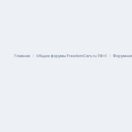
Главная
Общие форумы FreedomCars.ru (18+)
Форумная