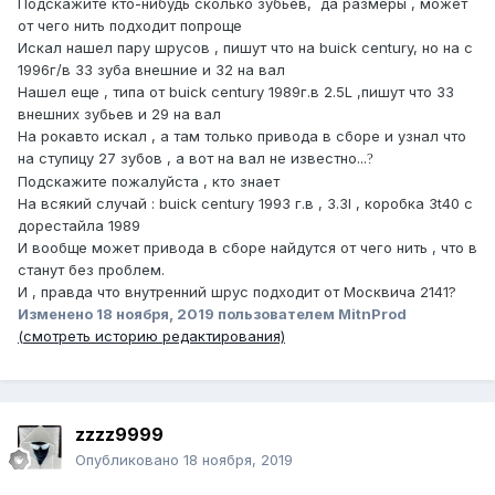
Подскажите кто-нибудь сколько зубьев, да размеры , может
от чего нить подходит попроще
Искал нашел пару шрусов , пишут что на buick century, но на с
1996г/в 33 зуба внешние и 32 на вал
Нашел еще , типа от buick century 1989г.в 2.5L ,пишут что 33
внешних зубьев и 29 на вал
На рокавто искал , а там только привода в сборе и узнал что
на ступицу 27 зубов , а вот на вал не известно...
?
Подскажите пожалуйста , кто знает
На всякий случай : buick century 1993 г.в , 3.3l , коробка 3t40 с
дорестайла 1989
И вообще может привода в сборе найдутся от чего нить , что в
станут без проблем.
И , правда что внутренний шрус подходит от Москвича 2141?
Изменено
18 ноября, 2019
пользователем MitnProd
(смотреть историю редактирования)
zzzz9999
Опубликовано
18 ноября, 2019