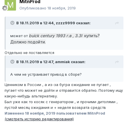
MitnProd
Опубликовано
18 ноября, 2019
В 18.11.2019 в 12:44,
zzzz9999
сказал:
buick century 1993 г.в , 3.3l
купить?
может от
Должно подойти.
Отдельно не поставляется
В 18.11.2019 в 12:47,
ammiak
сказал:
А чем не устраивает привод в сборе?
Ценником в России , а из-за бугра ожидание не пугает ,
пугает что может не дойти и отправится обратно. Поэтому ищу
какую-нибудь альтернативу.
Был уже как то косяк с генератором , и прочими дитолями ,
пустой месяц ожидания и + неделя возврата средств
Изменено
18 ноября, 2019
пользователем MitnProd
(смотреть историю редактирования)