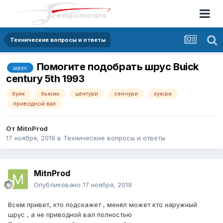
Технические вопросы и ответы
Помогите подобрать шрус Buick
шрус
century 5th 1993
буик
бьюик
центури
сенчури
хуюри
приводной вал
От
MitnProd
17 ноября, 2019
в
Технические вопросы и ответы
MitnProd
Опубликовано
17 ноября, 2019
Всем привет, кто подскажет , менял может кто наружный
шрус , а не приводной вал полностью