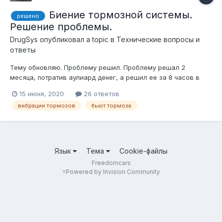
Биение тормозной системы.
решено
Решение проблемы.
DrugSys
опубликовал a topic в
Технические вопросы и
ответы
Тему обновляю. Проблему решил. Проблему решал 2
месяца, потратив аулиард денег, а решил ее за 8 часов в
гараже и только благодаря Роме (Ashley), который любезно
15 июня, 2020
26 ответов
выдал мне все, на что у меня падали подозрения. Описание
вибрации тормозов
бьют тормоза
проблемы: Автомобиль на холодную отлично тормозит.
Проходит 10 м...
Язык
Тема
Cookie-файлы
Freedomcars
=
Powered by Invision Community