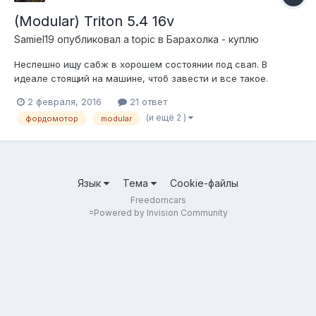
(Modular) Triton 5.4 16v
Samiel19
опубликовал a topic в
Барахолка - куплю
Неспешно ищу сабж в хорошем состоянии под свап. В
идеале стоящий на машине, чтоб завести и все такое.
Бюджет видится от 35 и до 60 (но это если совсем хороший).
2 февраля, 2016
21 ответ
P.S. На фордтраке тему пока не создал ибо зарегался, а
(и ещё 2 )
фордомотор
modular
письмо не прилетает.
Язык
Тема
Cookie-файлы
Freedomcars
=
Powered by Invision Community