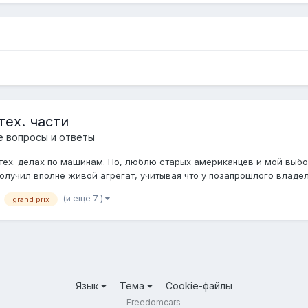
тех. части
е вопросы и ответы
тех. делах по машинам. Но, люблю старых американцев и мой выбор п
получил вполне живой агрегат, учитывая что у позапрошлого владел.
(и ещё 7 )
grand prix
Язык
Тема
Cookie-файлы
Freedomcars