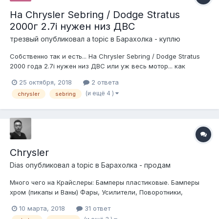
На Chrysler Sebring / Dodge Stratus
2000г 2.7i нужен низ ДВС
трезвый
опубликовал a topic в
Барахолка - куплю
Собственно так и есть... На Chrysler Sebring / Dodge Stratus
2000 года 2.7i нужен низ ДВС или уж весь мотор... как
вариант)
25 октября, 2018
2 ответа
(и ещё 4 )
chrysler
sebring
Chrysler
Dias
опубликовал a topic в
Барахолка - продам
Много чего на Крайслеры: Бамперы пластиковые. Бамперы
хром (пикапы и Ваны) Фары, Усилители, Поворотники,
Стеклоподъемники, Крылья, Капоты, Зеркала, Диффузоры и
10 марта, 2018
31 ответ
вентиляторы, Подкрыльники, Установочные панели,