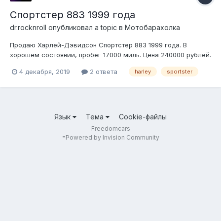
Спортстер 883 1999 года
dr.rocknroll
опубликовал a topic в
Мотобарахолка
Продаю Харлей-Дэвидсон Спортстер 883 1999 года. В
хорошем состоянии, пробег 17000 миль. Цена 240000 рублей.
Интересует обмен на американский автомобиль с V8.
4 декабря, 2019
2 ответа
harley
sportster
Находится в г.Иваново, тел. 89012861100, Сергей.
Язык
Тема
Cookie-файлы
Freedomcars
=
Powered by Invision Community