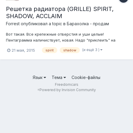
Решетка радиатора (GRILLE) SPIRIT,
SHADOW, ACCLAIM
Forrest
опубликовал a topic в
Барахолка - продам
Вот такая. Все крепежные отверстия и уши целые!
Пентаграмма наличиствует, новая. Надо "приклеить" на
место. Цена 1500 руб за все. тел.8-916-707-4615
(и ещё 3 )
21 мая, 2015
spirit
shadow
Язык
Тема
Cookie-файлы
Freedomcars
=
Powered by Invision Community