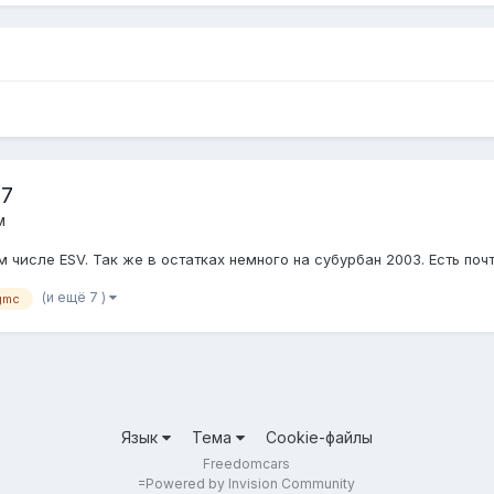
07
м
 числе ESV. Так же в остатках немного на субурбан 2003. Есть поч
(и ещё 7 )
gmc
Язык
Тема
Cookie-файлы
Freedomcars
=
Powered by Invision Community