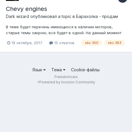
Chevy engines
Dark wizard
опубликовал a topic в
Барахолка - продам
В теме будет перечень имеющихся в наличии моторов,
старые темы закрою, все будет в одной. На данный момент
имеем 1 тюнячий 5.7 с компрессором whipple, расчетная
19 октября, 2017
15 ответов
sbc 350
sbc 383
мощность 550 сил, описание и фото выложу чуть позже, цена
420т.р 2 тюнячий 350 с кованым строкером 6.3, алиминь
бошками, валом, рокерами...
Язык
Тема
Cookie-файлы
Freedomcars
=
Powered by Invision Community