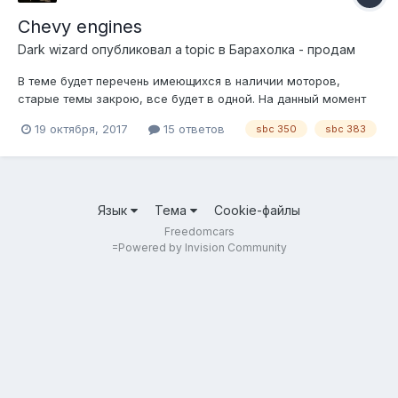
Chevy engines
Dark wizard
опубликовал a topic в
Барахолка - продам
В теме будет перечень имеющихся в наличии моторов,
старые темы закрою, все будет в одной. На данный момент
имеем 1 тюнячий 5.7 с компрессором whipple, расчетная
19 октября, 2017
15 ответов
sbc 350
sbc 383
мощность 550 сил, описание и фото выложу чуть позже, цена
420т.р 2 тюнячий 350 с кованым строкером 6.3, алиминь
бошками, валом, рокерами...
Язык
Тема
Cookie-файлы
Freedomcars
=
Powered by Invision Community