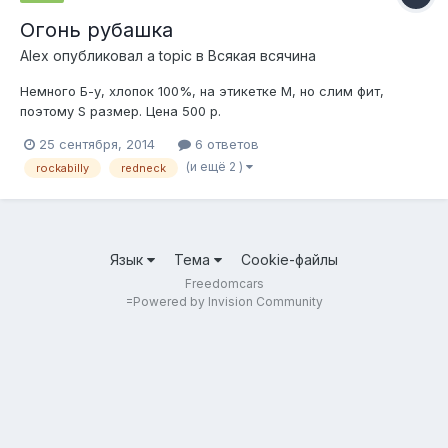
Огонь рубашка
Alеx
опубликовал a topic в
Всякая всячина
Немного Б-у, хлопок 100%, на этикетке М, но слим фит,
поэтому S размер. Цена 500 р.
25 сентября, 2014
6 ответов
(и ещё 2 )
rockabilly
redneck
Язык
Тема
Cookie-файлы
Freedomcars
=
Powered by Invision Community