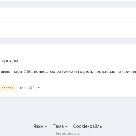
- продам
дные, пара 2.56, полностью рабочий и годный, продаеццо по причи
(и ещё 1 )
caprice
Язык
Тема
Cookie-файлы
Freedomcars