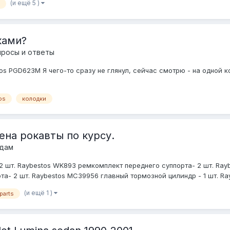
(и ещё 5 )
ками?
просы и ответы
 PGD623M Я чего-то сразу не глянул, сейчас смотрю - на одной коло
os
колодки
ена рокавты по курсу.
одам
2 шт. Raybestos WK893 ремкомплект переднего суппорта- 2 шт. Rayb
а- 2 шт. Raybestos MC39956 главный тормозной цилиндр - 1 шт. Ray
(и ещё 1 )
parts