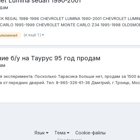
t Lumina sedan 1990-2001
одам
ICK REGAL 1988-1996 CHEVROLET LUMINA 1990-2001 CHEVROLET LUMI
ARLO 1995-1999 CHEVROLET MONTE CARLO Z34 1995-1998 OLDSMOBI
(и ещё 1 )
шлюминаб
ие б/у на Таурус 95 год продам
дам
я эксперимента. Посколько Тарасика больше нет, продам за 1500 в
а от передних дверей. Тел. 8-965-326-61-36 Дмитрий, г.Троицк, Моск
Язык
Тема
Cookie-файлы