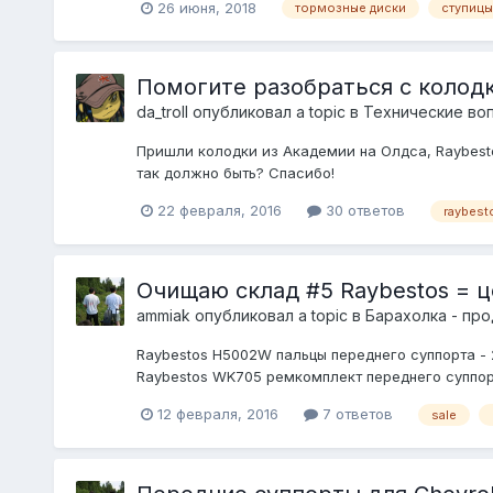
26 июня, 2018
тормозные диски
ступицы
Помогите разобраться с колод
da_troll
опубликовал a topic в
Технические во
Пришли колодки из Академии на Олдса, Raybestos
так должно быть? Спасибо!
22 февраля, 2016
30 ответов
raybest
Очищаю склад #5 Raybestos = ц
ammiak
опубликовал a topic в
Барахолка - пр
Raybestos H5002W пальцы переднего суппорта - 
Raybestos WK705 ремкомплект переднего суппорт
12 февраля, 2016
7 ответов
sale