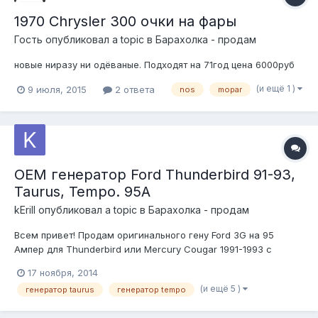
1970 Chrysler 300 очки на фары
Гость опубликовал a topic в
Барахолка - продам
новые ниразу ни одёваные. Подходят на 71год цена 6000руб
(и ещё 1 )
9 июля, 2015
2 ответа
nos
mopar
OEM генератор Ford Thunderbird 91-93,
Taurus, Tempo. 95A
kErill
опубликовал a topic в
Барахолка - продам
Всем привет! Продам оригинального гену Ford 3G на 95
Ампер для Thunderbird или Mercury Cougar 1991-1993 с
Windsor 5.0 V8. NEW OLD STOCK. Также предназначен для
17 ноября, 2014
Taurus 2.5 1989-1991 года и Ford Tempo/Mercury Topaz 2.3
(и ещё 5 )
генератор taurus
генератор tempo
1991г. Становится на эти же модели 1986-1988, с некоторой
переделкой разъёмов...