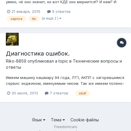
умею, чё оно значит, но вот КДЕ оно мериится!? И кем? И
откуда могут ноги расти!? Low Voltage To Fuel Pump сдаётся
21 января, 2015
9 ответов
мне это ответ на вопрос " чаво оно не едит!!?"
(и ещё 2 )
caprice
tbi
Диагностика ошибок.
Riko-8859
опубликовал a topic в
Технические вопросы и
ответы
Имеем машину кашмару 94 года, ЛТ1, АКПП с загоревшимся
сервис энджином, именуемым чеком. Так же имеем полено-
ноутбук на WinME с программой FreeScan и WinALDL и
30 июля, 2013
7 ответов
obd1
кабель самопайка, как я понял то некий Meyera. Ссылка на
пост от предыдущего хозяина авто с подобным вопросом:
http://freedomcars.ru/iboa...
Язык
Тема
Cookie-файлы
Freedomcars