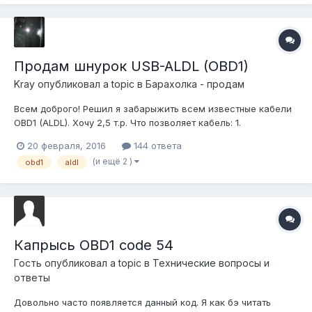
Продам шнурок USB-ALDL (OBD1)
Kray
опубликовал a topic в
Барахолка - продам
Всем доброго! Решил я забарыжить всем известные кабели
OBD1 (ALDL). Хочу 2,5 т.р. Что позволяет кабель: 1.
Подключать Ваше корыто к ноутбуку. 2. Для авто
20 февраля, 2016
144 ответа
производства 82...95гг. получать скан ошибок мозга и их
(и ещё 2 )
obd1
aldl
сброс. 3. Для авто производства 82...95гг. получать в
реальном режиме значения датчиков...
Капрысь OBD1 code 54
Гость опубликовал a topic в
Технические вопросы и
ответы
Довольно часто появляется данный код. Я как бэ читать