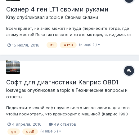
Сканер 4 ген LT1 своими руками
Kray
опубликовал a topic в
Своими силами
Всем привет, не знаю может не туда (перенесите тогда, где
этому место)! Пока вы гоняете и жгете моторы, я, видимо, от
нечего делать на работе , да и вообще было интересно,
(и ещё 2 )
15 июля, 2016
lt1
4 ген
короче собрал приблуду (или как Андрюха скажет
шалабушку), типа сканера под ЛТ1 для 4 ген. Основные фичи:
Питание от пр...
Софт для диагностики Каприс OBD1
lostvegas
опубликовал a topic в
Технические вопросы и
ответы
Подскажите какой софт лучше всего использовать для того
чтобы посмотреть, что происходит с машиной (Каприс 1993
5.0) Сейчас пробую разобраться с TunerPro, но что-то никак
4 апреля, 2016
49 ответов
не пойму что и как, пробовал смотреть tutorial на ютюбе -
(и ещё 5 )
gm
obd1
легче не стало