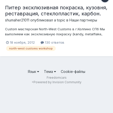
Питер эксклюзивная покраска, кузовня,
реставрация, стеклопластик, карбон.
shumaher21011
опубликовал a topic в
Наши партнеры
Custom мастерская North-West Customs в г.Колпино СПб Мы
выполняем как эксклюзивную покраску (kandy, metalflake,
perl и т.д), так и традиционную. авто/мото техника, предметы
18 ноября, 2012
130 ответов
быта, кухонная техника и мебель, в общем кастом)))
north-west customs workshop
Реставрационные работы, сварочные работы, кузовня
Пескоструй,полировка...
Язык
Тема
Cookie-файлы
Freedomcars
=
Powered by Invision Community