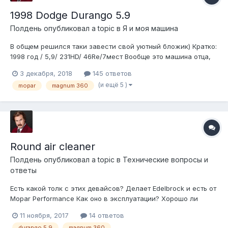
1998 Dodge Durango 5.9
Полдень
опубликовал a topic в
Я и моя машина
В общем решился таки завести свой уютный бложик) Кратко:
1998 год / 5,9/ 231HD/ 46Re/7мест Вообще это машина отца,
была и есть. Уже больше 10 лет. Сейчас он купил себе новый
3 декабря, 2018
145 ответов
дизельный Прадо - попробовать что то совсем иное чем АА А
(и ещё 5 )
mopar
magnum 360
Додж пока поставили стоять - по большому счету все треб...
Round air cleaner
Полдень
опубликовал a topic в
Технические вопросы и
ответы
Есть какой толк с этих девайсов? Делает Edelbrock и есть от
Mopar Performance Как оно в эксплуатации? Хорошо ли
чистит воздух, есть ли какой толк от этого... Я хз зачем оно
11 ноября, 2017
14 ответов
мне надо) Просто прикольно выглядит)))
durango 5.9
magnum 360