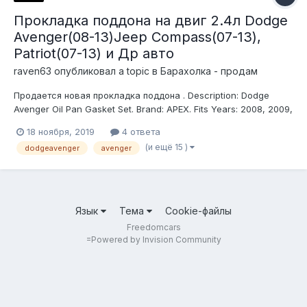
Прокладка поддона на двиг 2.4л Dodge
Avenger(08-13)Jeep Compass(07-13),
Рatriot(07-13) и Др авто
raven63
опубликовал a topic в
Барахолка - продам
Продается новая прокладка поддона . Description: Dodge
Avenger Oil Pan Gasket Set. Brand: APEX. Fits Years: 2008, 2009,
2010, 2011, 2012, 2013, 08, 09, 10, 11, 12, 13. Engine Oil Pan
18 ноября, 2019
4 ответа
Gasket Set Прокладка поддона картера на Додж Авенгер 08-
(и ещё 15 )
dodgeavenger
avenger
11 год .В наличии. Подходит на многие модели авто...
Язык
Тема
Cookie-файлы
Freedomcars
=
Powered by Invision Community