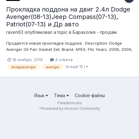
Прокладка поддона на двиг 2.4л Dodge
Avenger(08-13)Jeep Compass(07-13),
Рatriot(07-13) и Др авто
raven63
опубликовал a topic в
Барахолка - продам
Продается новая прокладка поддона . Description: Dodge
Avenger Oil Pan Gasket Set. Brand: APEX. Fits Years: 2008, 2009,
2010, 2011, 2012, 2013, 08, 09, 10, 11, 12, 13. Engine Oil Pan
18 ноября, 2019
4 ответа
Gasket Set Прокладка поддона картера на Додж Авенгер 08-
(и ещё 15 )
dodgeavenger
avenger
11 год .В наличии. Подходит на многие модели авто...
Язык
Тема
Cookie-файлы
Freedomcars
=
Powered by Invision Community