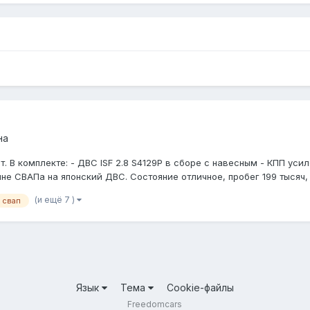
на
. В комплекте: - ДВС ISF 2.8 S4129P в сборе с навесным - КПП ус
е СВАПа на японский ДВС. Состояние отличное, пробег 199 тысяч, м
(и ещё 7 )
свап
Язык
Тема
Cookie-файлы
Freedomcars