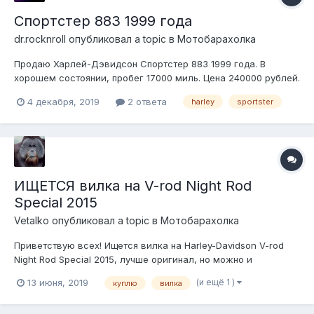
Спортстер 883 1999 года
dr.rocknroll
опубликовал a topic в
Мотобарахолка
Продаю Харлей-Дэвидсон Спортстер 883 1999 года. В
хорошем состоянии, пробег 17000 миль. Цена 240000 рублей.
Интересует обмен на американский автомобиль с V8.
4 декабря, 2019
2 ответа
harley
sportster
Находится в г.Иваново, тел. 89012861100, Сергей.
ИЩЕТСЯ вилка на V-rod Night Rod
Special 2015
Vetalko
опубликовал a topic в
Мотобарахолка
Приветствую всех! Ищется вилка на Harley-Davidson V-rod
Night Rod Special 2015, лучше оригинал, но можно и
кастомное что-то. Вдруг у кого завалялась или кто-то знает,
(и ещё 1 )
13 июня, 2019
куплю
вилка
где купить ) +375 29 9ЧОО5ОО Виталик