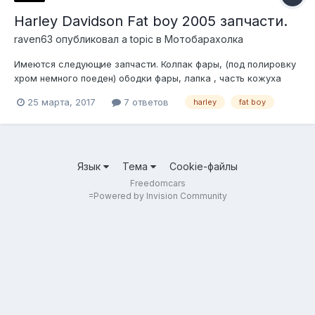
Harley Davidson Fat boy 2005 запчасти.
raven63
опубликовал a topic в
Мотобарахолка
Имеются следующие запчасти. Колпак фары, (под полировку
хром немного поеден) ободки фары, лапка , часть кожуха
ремня(небольшие косяки отгрызан кусочек непонятно зачем.)
25 марта, 2017
7 ответов
harley
fat boy
Спинка заднего сиденья. Цены предлагайте. 890333о2777
899672о3672 Тольятти. Отправка транспортной по России
Казахстану и...
Язык
Тема
Cookie-файлы
Freedomcars
=
Powered by Invision Community