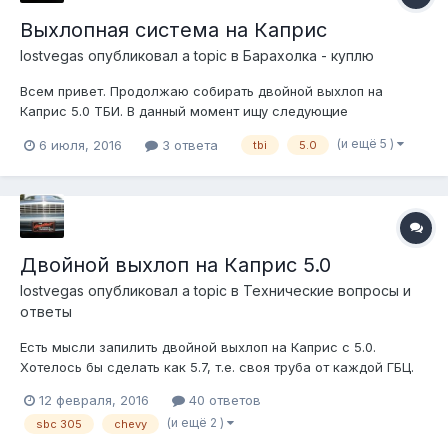
Выхлопная система на Каприс
lostvegas
опубликовал a topic в
Барахолка - куплю
Всем привет. Продолжаю собирать двойной выхлоп на
Каприс 5.0 ТБИ. В данный момент ищу следующие
компоненты: -крепление к раме (в районе заднего крыла), на
(и ещё 5 )
6 июля, 2016
3 ответа
tbi
5.0
котором через резинки висит резонатор. Сами резинки тоже
нужны. -банка глушителя под трубу 51мм, в не 63мм как на
Каприсе на 5.0 ТБИ, б/у в хо...
Двойной выхлоп на Каприс 5.0
lostvegas
опубликовал a topic в
Технические вопросы и
ответы
Есть мысли запилить двойной выхлоп на Каприс с 5.0.
Хотелось бы сделать как 5.7, т.е. своя труба от каждой ГБЦ.
Какие наиболее простые и доступные способы
12 февраля, 2016
40 ответов
осуществления этой затеи. Насколько подойдет выхлоп от
(и ещё 2 )
sbc 305
chevy
ТБИ 5.7, Импалы, Роадмастера? Нужно ли делать Н-пайп или
Х-пайп, или же можно пустить кажд...