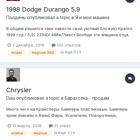
1998 Dodge Durango 5.9
Полдень
опубликовал a topic в
Я и моя машина
В общем решился таки завести свой уютный бложик) Кратко:
1998 год / 5,9/ 231HD/ 46Re/7мест Вообще это машина отца,
была и есть. Уже больше 10 лет. Сейчас он купил себе новый
3 декабря, 2018
145 ответов
дизельный Прадо - попробовать что то совсем иное чем АА А
(и ещё 5 )
mopar
magnum 360
Додж пока поставили стоять - по большому счету все треб...
Chrysler
Dias
опубликовал a topic в
Барахолка - продам
Много чего на Крайслеры: Бамперы пластиковые. Бамперы
хром (пикапы и Ваны) Фары, Усилители, Поворотники,
Стеклоподъемники, Крылья, Капоты, Зеркала, Диффузоры и
10 марта, 2018
31 ответ
вентиляторы, Подкрыльники, Установочные панели,
(и ещё 3 )
stratus
magnum
Наполнители и заглушки, Молдинги, Юбки, Решетки