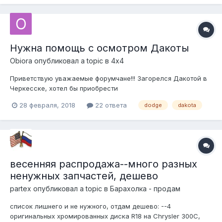
радиатора На Jeep Grand Cherokee, Wagon...
Нужна помощь с осмотром Дакоты
Obiora
опубликовал a topic в
4х4
Приветствую уважаемые форумчане!!! Загорелся Дакотой в
Черкесске, хотел бы приобрести
(https://www.avito.ru/cherkessk/avtomobili/dodge_dakota_2002_
28 февраля, 2018
22 ответа
dodge
dakota
1091093099). Объявление висело и на дроме, но там
высвечивалось ограничение на регистрационные действия.
Может кто, что слышал про неё. Может кто по...
весенняя распродажа--много разных
ненужных запчастей, дешево
partex
опубликовал a topic в
Барахолка - продам
список лишнего и не нужного, отдам дешево: --4
оригинальных хромированных диска R18 на Chrysler 300C,