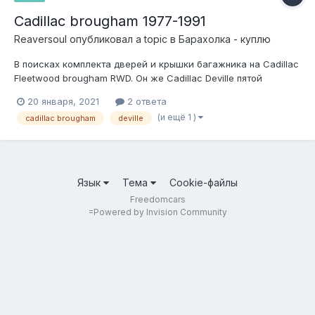
Cadillac brougham 1977-1991
Reaversoul
опубликовал a topic в
Барахолка - куплю
В поисках комплекта дверей и крышки багажника на Cadillac
Fleetwood brougham RWD. Он же Cadillac Deville пятой
генерации. Можно голые двери. Главное целые, без ржи и
20 января, 2021
2 ответа
шпакли.
(и ещё 1 )
cadillac brougham
deville
Язык
Тема
Cookie-файлы
Freedomcars
=
Powered by Invision Community