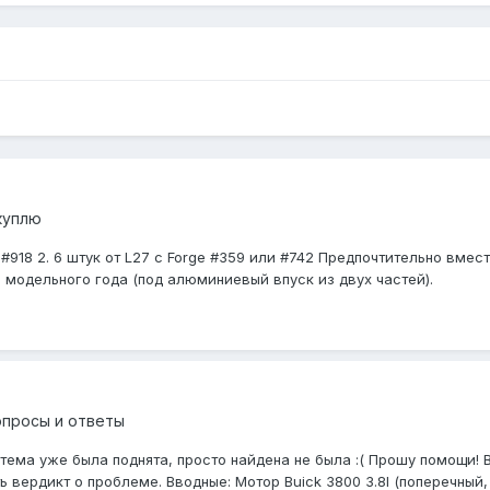
куплю
e #918 2. 6 штук от L27 с Forge #359 или #742 Предпочтительно вме
модельного года (под алюминиевый впуск из двух частей).
опросы и ответы
 тема уже была поднята, просто найдена не была :( Прошу помощи
ердикт о проблеме. Вводные: Мотор Buick 3800 3.8l (поперечный, H-