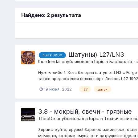
Найдено: 2 результата
Шатун(ы) L27/LN3
buick 3800
thordendal
опубликовал a topic в
Барахолка - 
Нужны либо 1. Хотя бы один шатун от LN3 с Forg
также предложения целых шорт-блоков L27 1992 
19 июня, 2022
l27
шатун
3.8 - мокрый, свечи - грязные
TheoDe
опубликовал a topic в
Технические в
Здравствуйте, друзья! Заранее извиняюсь, если
моменты, которые смущают и затрудняют сделать в