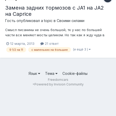
Замена задних тормозов с JA1 на JA2
на Caprice
Гость опубликовал a topic в
Своими силами
Смысл писанины не очень большой, тк у нас по большей
части все меняют мосты целиком. Но так как я жду чуда в
виде блокировки для своего большого моста и тормозов
12 марта, 2013
21 ответ
JL9, то решил перекинуть большие тормоза с большого
(и ещё 3 )
9 1/2 на 11
с маленьких на большие
моста на свой маленький. Проблем при перестановке нет,
всё подходит как родное. Тро...
Язык
Тема
Cookie-файлы
Freedomcars
=
Powered by Invision Community