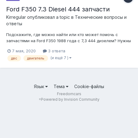
Ford F350 7.3 Diesel 444 запчасти
Kirregular
опубликовал a topic в
Технические вопросы и
ответы
Подскажите, где можно найти или кто может помочь с
запчастями на Ford F350 1988 года с 7,3 444 дизелем? Нужны
детали для капиталки ДВС, ремонта АКПП и прочие для ТО.
7 мая, 2020
3 ответа
(и ещё 7 )
двс
двигатель
Язык
Тема
Cookie-файлы
Freedomcars
=
Powered by Invision Community