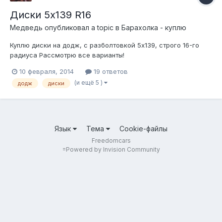
Диски 5х139 R16
Медведь
опубликовал a topic в
Барахолка - куплю
Куплю диски на додж, с разболтовкой 5х139, строго 16-го
радиуса Рассмотрю все варианты!
10 февраля, 2014
19 ответов
(и ещё 5 )
додж
диски
Язык
Тема
Cookie-файлы
Freedomcars
=
Powered by Invision Community