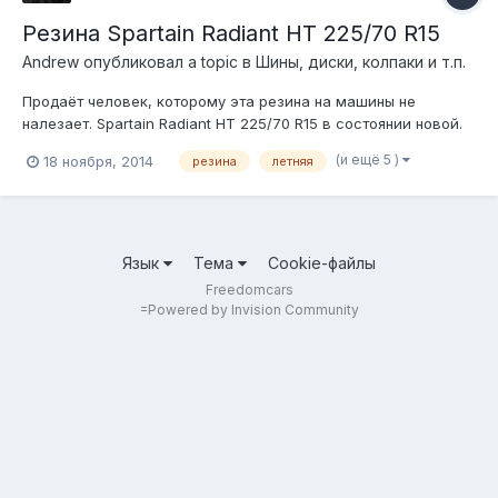
Резина Spartain Radiant HT 225/70 R15
Andrew
опубликовал a topic в
Шины, диски, колпаки и т.п.
Продаёт человек, которому эта резина на машины не
налезает. Spartain Radiant HT 225/70 R15 в состоянии новой.
Никогда ни куда не ставилась, но лежит уже около года.
(и ещё 5 )
18 ноября, 2014
резина
летняя
Хочет 10.000 за комплект, если "прямо щас", то отдаст за
8000 8 (90З) 592 0ЗЗ9 Александр. Сказать, от Andrew с
Freedom'a :-)
Язык
Тема
Cookie-файлы
Freedomcars
=
Powered by Invision Community