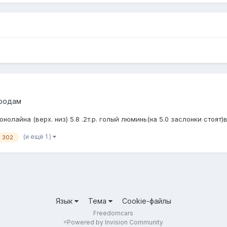
продам
конолайна (верх. низ) 5.8 .2т.р. голый люминь(на 5.0 заслонки стоят
(и ещё 1 )
302
Язык
Тема
Cookie-файлы
Freedomcars
=
Powered by Invision Community