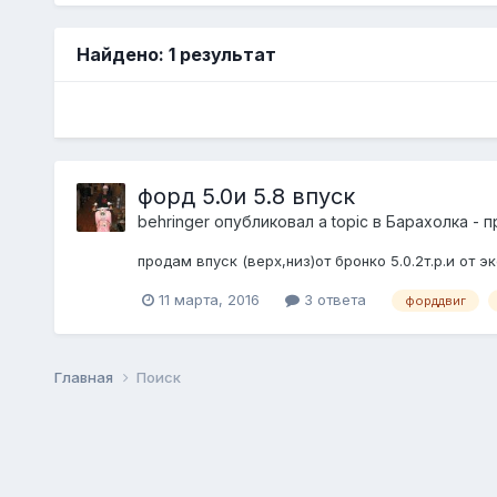
Найдено: 1 результат
форд 5.0и 5.8 впуск
behringer
опубликовал a topic в
Барахолка - 
продам впуск (верх,низ)от бронко 5.0.2т.р.и от э
11 марта, 2016
3 ответа
форддвиг
Главная
Поиск