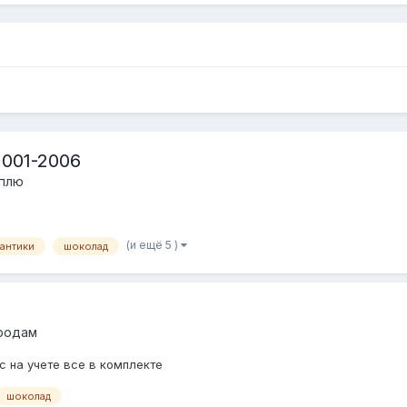
001-2006
уплю
(и ещё 5 )
антики
шоколад
продам
с на учете все в комплекте
шоколад