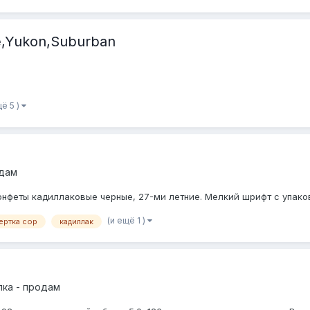
,Yukon,Suburban
щё 5 )
одам
конфеты кадиллаковые черные, 27-ми летние. Мелкий шрифт с упако
(и ещё 1 )
ертка сор
кадиллак
ка - продам