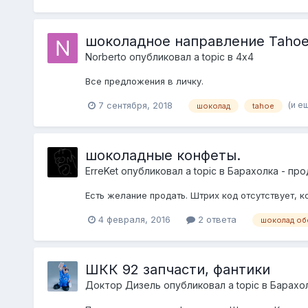
шоколадное направление Tahoe
Norberto
опубликовал a topic в
4х4
Все предложения в личку.
(и е
7 сентября, 2018
шоколад
tahoe
шоколадные конфеты.
ErreKet
опубликовал a topic в
Барахолка - пр
Есть желание продать. Штрих код отсутствует, 
4 февраля, 2016
2 ответа
шоколад об
ШКК 92 запчасти, фантики
Доктор Дизель
опубликовал a topic в
Барахол