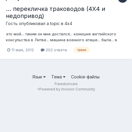
... перекличка траководов (4Х4 и
недопривод)
Гость опубликовал a topic в
4х4
это мой... таким он мне достался... конюшня английского
консульства в Литве... машина военного аташе... была... в
день покупки... потом горя тяпнул... а потом переродился....
11 мая, 2012
202 ответа
траки
Язык
Тема
Cookie-файлы
Freedomcars
=
Powered by Invision Community