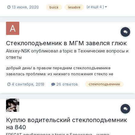
в 14-15. Памятуя о совместимости - скорее всего подойдёт
(и ещё 4 )
13 июня, 2020
buick
lesabre
на туеву хучу GM авто того периода. Отдал бы даром, но не
сторонник этого. Потому ценник вижу в символические 500
руб...
Стеклоподъемник в МГМ завелся глюк
Alexey-NSK
опубликовал a topic в
Технические вопросы и
ответы
добрый день! в правом переднем стеклоподъемнике
завелась проблема: из нижнего положения стекло не
поднимается само, с напрягам вылазит, тянеш его рукой, и
4 сентября, 2018
26 ответов
стеклоподъемник
на 1/2 маршрута наверху оно таки доезжает само. появилось
в этом году. Как показало вскрытие начинка стоит заводская
91 г/в. Внутри пром...
Куплю водительский стеклоподъемник
на 840
FREGAT
опубликовал a topic в
Барахолка - куплю