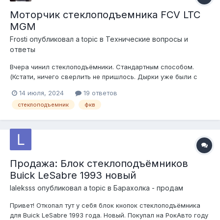
Моторчик стеклоподъемника FCV LTC
MGM
Frosti
опубликовал a topic в
Технические вопросы и
ответы
Вчера чинил стеклоподъёмники. Стандартным способом.
(Кстати, ничего сверлить не пришлось. Дырки уже были с
завода. Откуда глупости про сверление дырок?) Ну то есть
14 июля, 2024
19 ответов
основная работа - это вытаскивание ошмётков сухарей и
стеклоподъемник
фкв
установка обрезков тормозного шланга. Однако,
водительский стеклоподъёмн...
Продажа: Блок стеклоподъёмников
Buick LeSabre 1993 новый
laleksss
опубликовал a topic в
Барахолка - продам
Привет! Откопал тут у себя блок кнопок стеклоподъёмника
для Buick LeSabre 1993 года. Новый. Покупал на РокАвто году