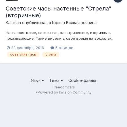
Советские часы настенные "Стрела"
(вторичные)
Bat-man
опубликовал a topic в
Всякая всячина
Часы советские, настенные, электрические, вторичные,
показывающие. Такие висели в свое время на вокзалах,
заводах, школах и т.д......................... Как сделать из них
23 сентября, 2016
5 ответов
"первичные" читаем тут:
советские часы
стрела
http://freedomcars.ru/iboard/index.php?
showtopic=84761&p=1527540 комерад:
http://freedomcars.ru/ib...
Язык
Тема
Cookie-файлы
Freedomcars
=
Powered by Invision Community