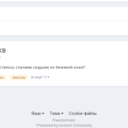
КВ
ю
осталось случаем сидушек из бежевой кожи?
(и ещё 1 )
он
mercury
Язык
Тема
Cookie-файлы
Freedomcars
=
Powered by Invision Community