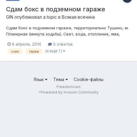
Сдам бокс в подземном гараже
GIN
опубликовал a topic в
Всякая всячина
Сдам бокс в подземном гараже, территориально Тушино, м.
Планерная (минута ходьбы). Свет, вода, отопление, яма,
можно мыть машину из керхера, в общем все блага
6 апреля, 2014
5 ответов
гаражной цивилизации, лучше на длительный срок, но можно
(и ещё 1 )
сзао
гараж
и на короткий. P.S. на потолке швеллер и лебедка, для
любителей доставать мотор...
Язык
Тема
Cookie-файлы
Freedomcars
=
Powered by Invision Community