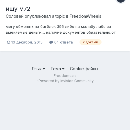
ищу м72
Соловей
опубликовал a topic в
FreedomWheels
могу обменять на бигблок 396 либо на малибу либо за
вменяемые деньги.... наличие документов обязательно,от
ментов на нем не уедешь...
10 декабря, 2015
64 ответа
с доками
Язык
Тема
Cookie-файлы
Freedomcars
=
Powered by Invision Community