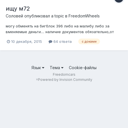
ищу м72
Соловей
опубликовал a topic в
FreedomWheels
могу обменять на бигблок 396 либо на малибу либо за
вменяемые деньги.... наличие документов обязательно,от
ментов на нем не уедешь...
10 декабря, 2015
64 ответа
с доками
Язык
Тема
Cookie-файлы
Freedomcars
=
Powered by Invision Community