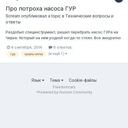
Про потроха насоса ГУР
Scream
опубликовал a topic в
Технические вопросы и
ответы
Раздобыл специнструмент, решил перебрать насос ГУРа на
Чирке. Который на нём родной когда-то стоял. Всё аккуратно
сделал, ставлю в тиски поджать пружину обратно и... роняю
4 сентября, 2014
6 ответов
Крыльчатка вывалилась и все ламельки-лопасти тоже.
(и ещё 1 )
гур
крыльчатка
Имеет ли смысл такой агрегат собирать обратно (собсно
собрал, но понятное...
Язык
Тема
Cookie-файлы
Freedomcars
=
Powered by Invision Community