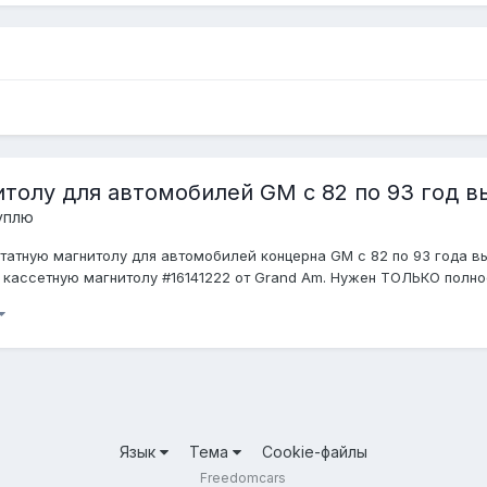
толу для автомобилей GM с 82 по 93 год в
уплю
атную магнитолу для автомобилей концерна GM с 82 по 93 года вы
кассетную магнитолу #16141222 от Grand Am. Нужен ТОЛЬКО полнос
Язык
Тема
Cookie-файлы
Freedomcars